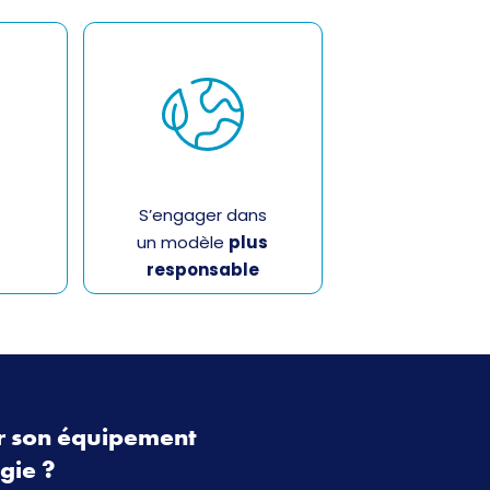
S’engager dans
un modèle
plus
responsable
r son équipement
gie ?