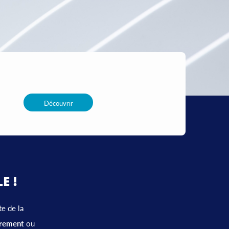
Découvrir
E !
te de la
èrement
ou