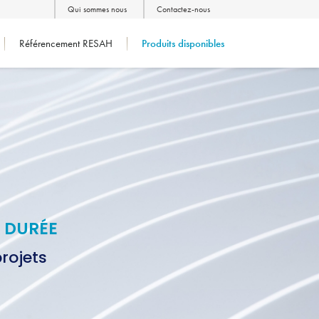
Qui sommes nous
Contactez-nous
Référencement RESAH
Produits disponibles
 DURÉE
rojets