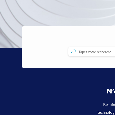
N’
Besoi
technolog